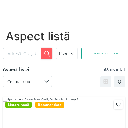
Aspect listă
Salvează căutarea
Filtre
Aspect listă
68 rezultat
Listare nouă
Recomandate