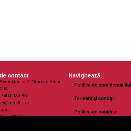
de contact
Navighează
 Avram Iancu 7, Oradea, Bihor,
Politica de confidențialita
094
 740 098 686
Termeni și condiții
ce@creditbc.ro
gram:
Politica de cookies
Vineri: 09-17
ă - Duminică: Închis
Site map