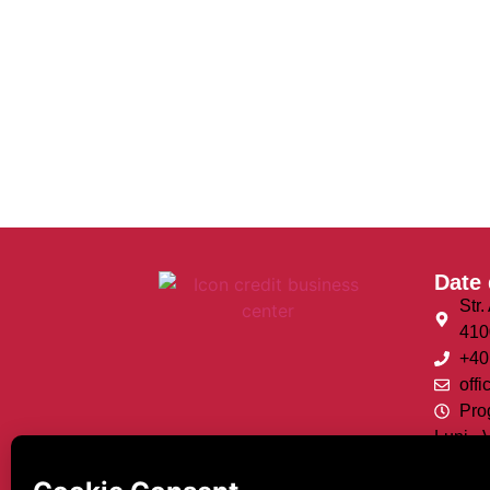
Date 
Str.
410
+40
offi
Pro
Luni - 
Sâmbăt