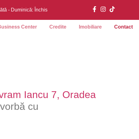
tă - Duminică: Închis
Business Center
Credite
Imobiliare
Contact
vram Iancu 7, Oradea
e vorbă cu