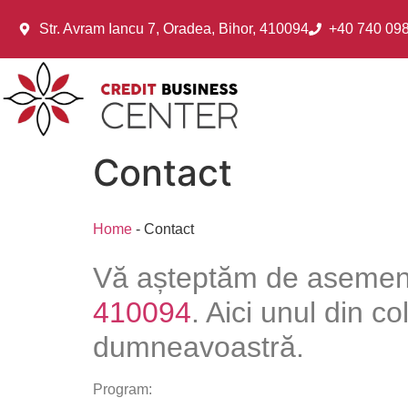
Str. Avram Iancu 7, Oradea, Bihor, 410094
+40 740 09
Contact
Home
-
Contact
Vă așteptăm de asemene
410094
. Aici unul din c
dumneavoastră.
Program: