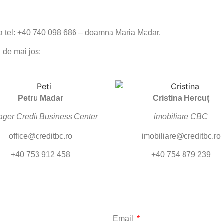
 la tel: +40 740 098 686 – doamna Maria Madar.
l de mai jos:
Petru Madar
Cristina Hercuț
ger Credit Business Center
imobiliare CBC
office@creditbc.ro
imobiliare@creditbc.ro
+40 753 912 458
+40 754 879 239
Email