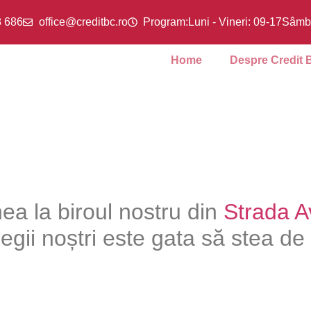
8 686
office@creditbc.ro
Program:
Luni - Vineri: 09-17
Sâmbă
Home
Despre Credit 
a la biroul nostru din
Strada A
olegii noștri este gata să stea d