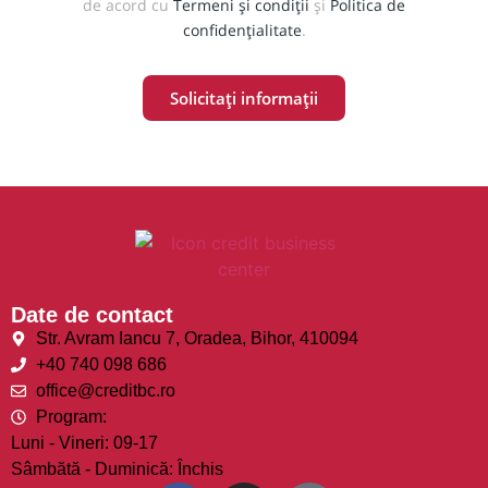
de acord cu
Termeni și condiții
și
Politica de
confidențialitate
.
Date de contact
Str. Avram Iancu 7, Oradea, Bihor, 410094
+40 740 098 686
office@creditbc.ro
Program:
Luni - Vineri: 09-17
Sâmbătă - Duminică: Închis