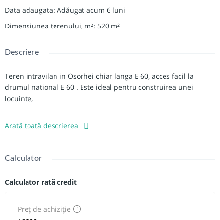
Data adaugata
:
Adăugat acum 6 luni
Dimensiunea terenului, m²
:
520
m²
Descriere
Teren intravilan in Osorhei chiar langa E 60, acces facil la
drumul national E 60 . Este ideal pentru construirea unei
locuinte,
Total sunt 4 parcele de 520 mp fiecare. Front 20 ml
Arată toată descrierea
Se pot vinde si la pachet!
Tel: 0775184089
Calculator
Calculator rată credit
Preț de achiziție