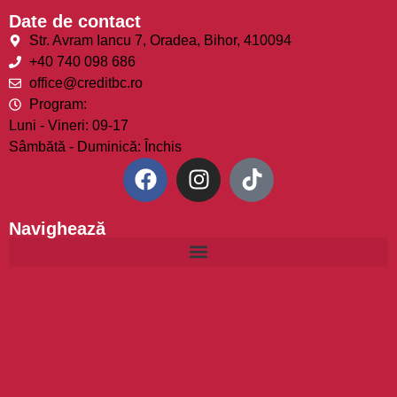
sigură.
Date de contact
Str. Avram Iancu 7, Oradea, Bihor, 410094
📞
Telefon Contact:
0754879239 / 0775184089
+40 740 098 686
🔗 Urmărește-ne și pe
Facebook
și
Instagram
.
office@creditbc.ro
🏠 Vezi și alte
proprietăți disponibile
direct pe site-ul nostru.
Program:
💬 Ai nevoie de credit? Găsești informații utile
aici
.
Luni - Vineri: 09-17
Sâmbătă - Duminică: Închis
Navighează
Copyright © 2026 Credit Business Center. Toate drepturile