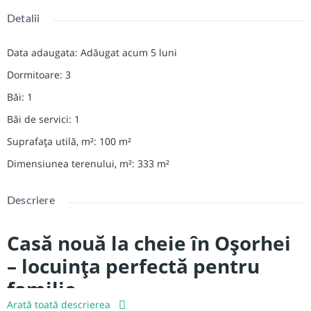
Detalii
Data adaugata
:
Adăugat acum 5 luni
Dormitoare
:
3
Băi
:
1
Băi de servici
:
1
Suprafața utilă, m²
:
100
m²
Dimensiunea terenului, m²
:
333
m²
Descriere
Casă nouă la cheie în Oșorhei
– locuința perfectă pentru
familie
Arată toată descrierea