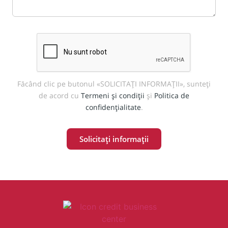
făcând viața de zi cu zi foarte ușoară și confortabilă. În plus,
zona beneficiază de drumuri asfaltate, iluminat public și
infrastructură modernă, facilitând accesul rapid către
principalele puncte de interes și către oraș.
Preț și modalități de plată
Proprietatea este disponibilă la
prețul de 119.000 € la cheie
și
Făcând clic pe butonul «SOLICITAȚI INFORMAȚII», sunteți
se poate achiziționa și prin
credit bancar
, oferind flexibilitate
de acord cu
Termeni și condiții
și
Politica de
pentru cumpărători. Această locuință reprezintă o oportunitate
confidențialitate
.
excelentă pentru cei care doresc să achiziționeze o casă nouă,
modernă și gata de mutat, fără grija renovărilor sau lucrărilor
suplimentare.
De ce să alegi această casă
Această
casă nouă la cheie în Oșorhei
este ideală pentru
familii sau investitori care caută o locuință modernă,
funcțională și durabilă. Compartimentarea inteligentă, dotările
premium și amplasarea excelentă fac din această proprietate
alegerea perfectă pentru un cămin confortabil sau o investiție