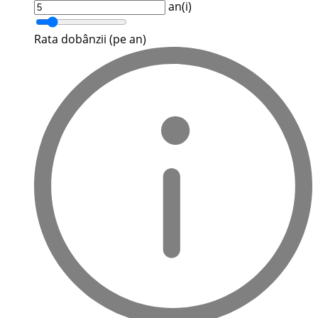
an(i)
Rata dobânzii (pe an)