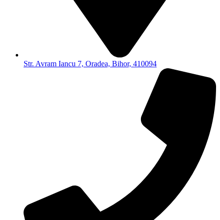
Str. Avram Iancu 7, Oradea, Bihor, 410094