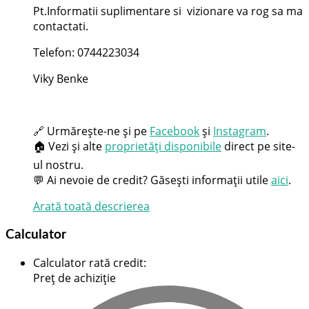
Pt.Informatii suplimentare si vizionare va rog sa ma
contactati.
Telefon: 0744223034
Viky Benke
🔗 Urmărește-ne și pe
Facebook
și
Instagram
.
🏠 Vezi și alte
proprietăți disponibile
direct pe site-
ul nostru.
💬 Ai nevoie de credit? Găsești informații utile
aici
.
Arată toată descrierea
Calculator
Calculator rată credit
:
Preț de achiziție