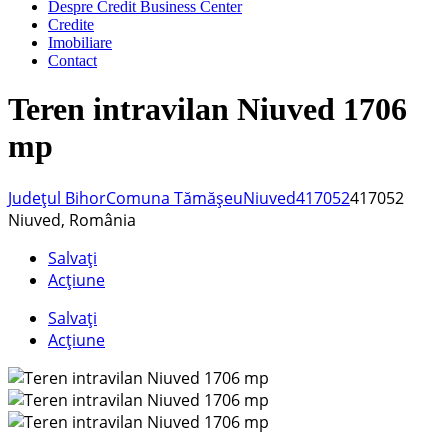
Despre Credit Business Center
Credite
Imobiliare
Contact
Teren intravilan Niuved 1706
mp
Județul Bihor
Comuna Tămășeu
Niuved
417052
417052
Niuved, România
Salvați
Acțiune
Salvați
Acțiune