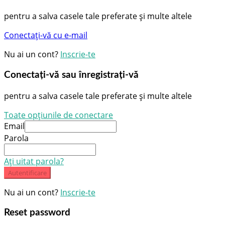
Conectați-vă sau înregistrați-vă
pentru a salva casele tale preferate și multe altele
Toate opțiunile de conectare
Email
Parola
Ați uitat parola?
Autentificare
Nu ai un cont?
Inscrie-te
Reset password
Introdu adresa ta de e-mail și îți vom trimite un link
pentru a-ți schimba parola.
Email
Trimite linkul de resetare