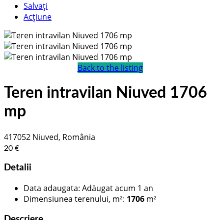
Salvați
Acțiune
Back to the listing
Teren intravilan Niuved 1706
mp
417052 Niuved, România
20 €
Detalii
Data adaugata
:
Adăugat acum 1 an
Dimensiunea terenului, m²
:
1706
m²
Descriere