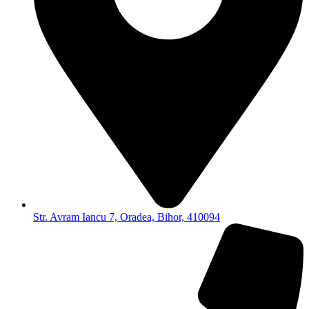
Str. Avram Iancu 7, Oradea, Bihor, 410094