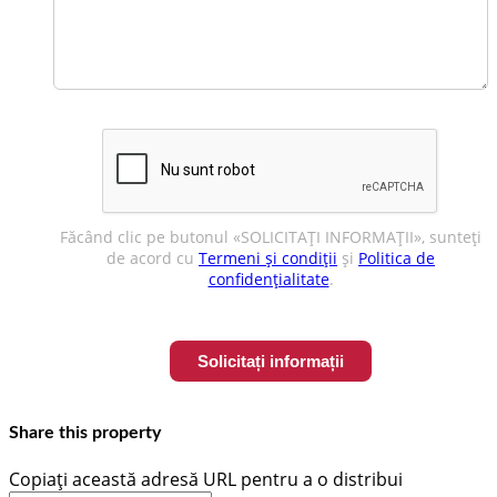
Făcând clic pe butonul «SOLICITAȚI INFORMAȚII», sunteți
de acord cu
Termeni și condiții
și
Politica de
confidențialitate
.
Share this property
Copiați această adresă URL pentru a o distribui